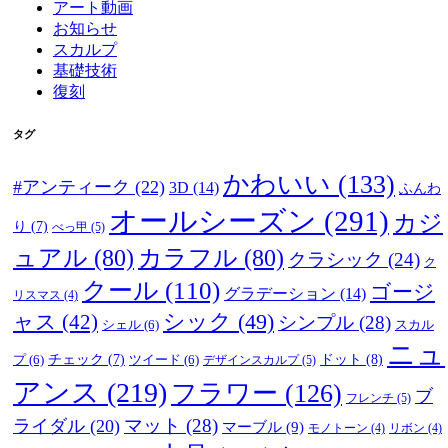
アート動画
お知らせ
スカルプ
基礎技術
復刻
タグ
かわいい
(133)
#アンティーク
(22)
3D
(14)
ふんわ
オールシーズン
(291)
カジ
り
(7)
べっ甲
(5)
ュアル
(80)
カラフル
(80)
クラシック
(24)
ク
クール
(110)
ゴージ
グラデーション
(14)
リスマス
(4)
ャス
(42)
シック
(49)
シンプル
(28)
シェル
(6)
スカル
ニュ
ドット
(8)
プ
(6)
チェック
(7)
ツイード
(6)
デザインスカルプ
(5)
アンス
(219)
フラワー
(126)
ブ
フレンチ
(5)
マット
(28)
ライダル
(20)
マーブル
(9)
モノトーン
(4)
リボン
(4)