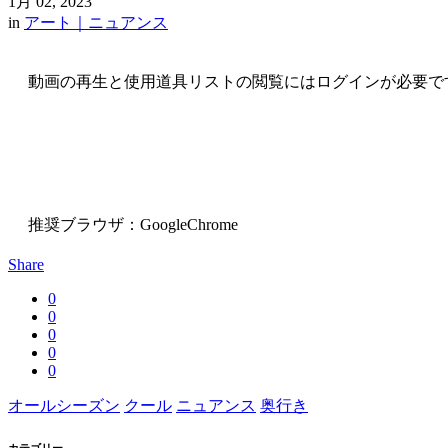
1月 02, 2023
in
アート｜ニュアンス
動画の再生と使用道具リストの閲覧にはログインが必要で
推奨ブラウザ：GoogleChrome
Share
0
0
0
0
0
オールシーズン
クール
ニュアンス
奥行き
カテゴリー