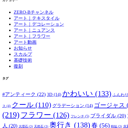
ZERO-Bチャンネル
アート｜テキスタイル
アート｜デコレーション
アート｜ニュアンス
アート｜フラワー
アート動画
お知らせ
スカルプ
基礎技術
復刻
タグ
かわいい
(133)
#アンティーク
(22)
3D
(14)
ふんわ
クール
(110)
ゴージャス
グラデーション
(14)
ス
(4)
(219)
フラワー
(126)
ブライダル
(20)
フレンチ
(5)
奥行き
(138)
春
(56)
人
(20)
水
大理石
(3)
天然石
(3)
時短
(3)