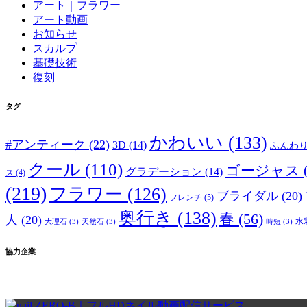
アート｜フラワー
アート動画
お知らせ
スカルプ
基礎技術
復刻
タグ
かわいい
(133)
#アンティーク
(22)
3D
(14)
ふんわ
クール
(110)
ゴージャス
グラデーション
(14)
ス
(4)
(219)
フラワー
(126)
ブライダル
(20)
フレンチ
(5)
奥行き
(138)
春
(56)
人
(20)
水
大理石
(3)
天然石
(3)
時短
(3)
協力企業