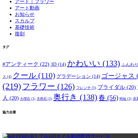
アート｜フラワー
アート動画
お知らせ
スカルプ
基礎技術
復刻
タグ
かわいい
(133)
#アンティーク
(22)
3D
(14)
ふんわ
クール
(110)
ゴージャス
グラデーション
(14)
ス
(4)
(219)
フラワー
(126)
ブライダル
(20)
フレンチ
(5)
奥行き
(138)
春
(56)
人
(20)
水
大理石
(3)
天然石
(3)
時短
(3)
協力企業