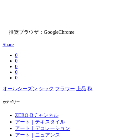
推奨ブラウザ：GoogleChrome
Share
0
0
0
0
0
オールシーズン
シック
フラワー
上品
秋
カテゴリー
ZERO-Bチャンネル
アート｜テキスタイル
アート｜デコレーション
アート｜ニュアンス