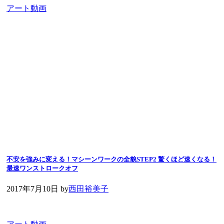
アート動画
不安を強みに変える！マシーンワークの全貌STEP2 驚くほど速くなる！
最速ワンストロークオフ
2017年7月10日
by
西田裕美子