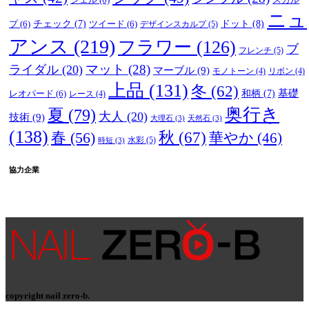
ニュ
ドット
(8)
プ
(6)
チェック
(7)
ツイード
(6)
デザインスカルプ
(5)
アンス
(219)
フラワー
(126)
ブ
フレンチ
(5)
マット
(28)
ライダル
(20)
マーブル
(9)
モノトーン
(4)
リボン
(4)
上品
(131)
冬
(62)
基礎
レオパード
(6)
和柄
(7)
レース
(4)
奥行き
夏
(79)
大人
(20)
技術
(9)
大理石
(3)
天然石
(3)
(138)
春
(56)
秋
(67)
華やか
(46)
水彩
(5)
時短
(3)
協力企業
copyright nail zero-b.