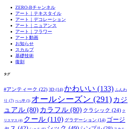
ZERO-Bチャンネル
アート｜テキスタイル
アート｜デコレーション
アート｜ニュアンス
アート｜フラワー
アート動画
お知らせ
スカルプ
基礎技術
復刻
タグ
かわいい
(133)
#アンティーク
(22)
3D
(14)
ふんわ
オールシーズン
(291)
カジ
り
(7)
べっ甲
(5)
ュアル
(80)
カラフル
(80)
クラシック
(24)
ク
クール
(110)
ゴージ
グラデーション
(14)
リスマス
(4)
ャス
(42)
シック
(49)
シンプル
(28)
シェル
(6)
スカル