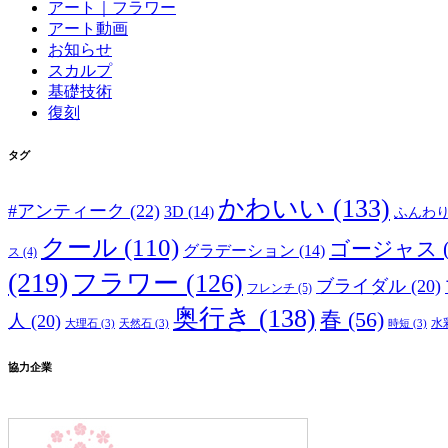
アート｜フラワー
アート動画
お知らせ
スカルプ
基礎技術
復刻
タグ
かわいい
(133)
#アンティーク
(22)
3D
(14)
ふんわ
クール
(110)
ゴージャス
グラデーション
(14)
ス
(4)
(219)
フラワー
(126)
ブライダル
(20)
フレンチ
(5)
奥行き
(138)
春
(56)
人
(20)
水
大理石
(3)
天然石
(3)
時短
(3)
協力企業