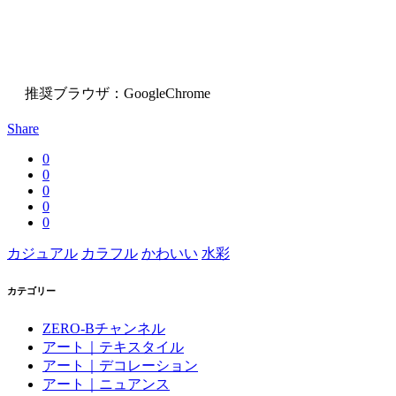
推奨ブラウザ：GoogleChrome
Share
0
0
0
0
0
カジュアル
カラフル
かわいい
水彩
カテゴリー
ZERO-Bチャンネル
アート｜テキスタイル
アート｜デコレーション
アート｜ニュアンス