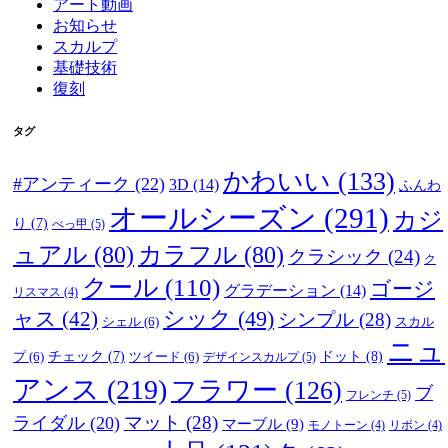
アート動画
お知らせ
スカルプ
基礎技術
復刻
タグ
かわいい
(133)
#アンティーク
(22)
3D
(14)
ふんわ
オールシーズン
(291)
カジ
り
(7)
べっ甲
(5)
ュアル
(80)
カラフル
(80)
クラシック
(24)
ク
クール
(110)
ゴージ
グラデーション
(14)
リスマス
(4)
ャス
(42)
シック
(49)
シンプル
(28)
シェル
(6)
スカル
ニュ
ドット
(8)
プ
(6)
チェック
(7)
ツイード
(6)
デザインスカルプ
(5)
アンス
(219)
フラワー
(126)
ブ
フレンチ
(5)
マット
(28)
ライダル
(20)
マーブル
(9)
モノトーン
(4)
リボン
(4)