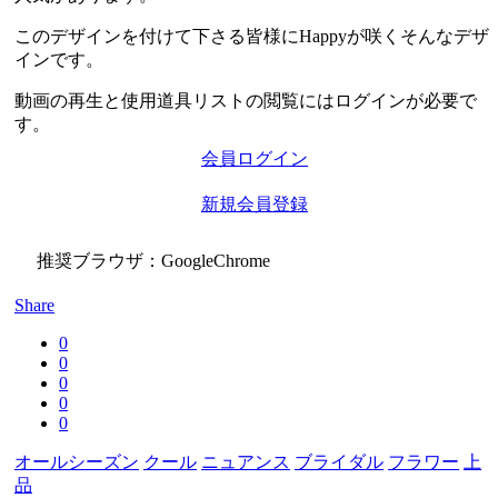
このデザインを付けて下さる皆様にHappyが咲くそんなデザ
インです。
動画の再生と使用道具リストの閲覧にはログインが必要で
す。
会員ログイン
新規会員登録
推奨ブラウザ：GoogleChrome
Share
0
0
0
0
0
オールシーズン
クール
ニュアンス
ブライダル
フラワー
上
品