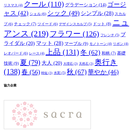
クール
(110)
ゴージ
グラデーション
(14)
リスマス
(4)
ャス
(42)
シック
(49)
シンプル
(28)
シェル
(6)
スカル
ニュ
ドット
(8)
プ
(6)
チェック
(7)
ツイード
(6)
デザインスカルプ
(5)
アンス
(219)
フラワー
(126)
ブ
フレンチ
(5)
マット
(28)
ライダル
(20)
マーブル
(9)
モノトーン
(4)
リボン
(4)
上品
(131)
冬
(62)
基礎
レオパード
(6)
和柄
(7)
レース
(4)
奥行き
夏
(79)
大人
(20)
技術
(9)
大理石
(3)
天然石
(3)
(138)
春
(56)
秋
(67)
華やか
(46)
水彩
(5)
時短
(3)
協力企業