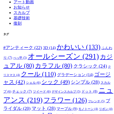
アート動画
お知らせ
スカルプ
基礎技術
復刻
タグ
かわいい
(133)
#アンティーク
(22)
3D
(14)
ふんわ
オールシーズン
(291)
カジ
り
(7)
べっ甲
(5)
ュアル
(80)
カラフル
(80)
クラシック
(24)
ク
クール
(110)
ゴージ
グラデーション
(14)
リスマス
(4)
ャス
(42)
シック
(49)
シンプル
(28)
シェル
(6)
スカル
ニュ
ドット
(8)
プ
(6)
チェック
(7)
ツイード
(6)
デザインスカルプ
(5)
アンス
(219)
フラワー
(126)
ブ
フレンチ
(5)
マット
(28)
ライダル
(20)
マーブル
(9)
モノトーン
(4)
リボン
(4)