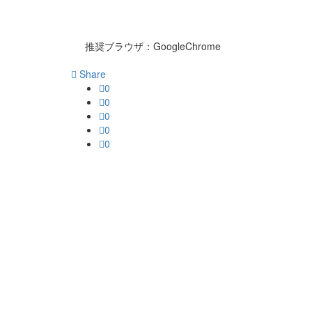
推奨ブラウザ：GoogleChrome
Share
0
0
0
0
0