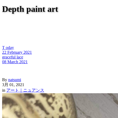
Depth paint art
T oday
22 February 2021
graceful lace
08 March 2021
By
natsumi
3月 01, 2021
in
アート｜ニュアンス