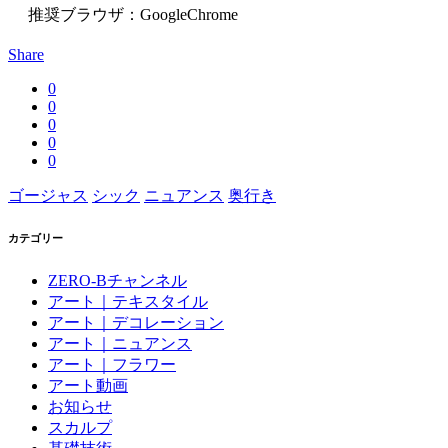
推奨ブラウザ：GoogleChrome
Share
0
0
0
0
0
ゴージャス
シック
ニュアンス
奥行き
カテゴリー
ZERO-Bチャンネル
アート｜テキスタイル
アート｜デコレーション
アート｜ニュアンス
アート｜フラワー
アート動画
お知らせ
スカルプ