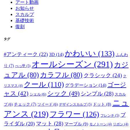
アート動画
お知らせ
スカルプ
基礎技術
復刻
タグ
かわいい
(133)
#アンティーク
(22)
3D
(14)
ふんわ
オールシーズン
(291)
カジ
り
(7)
べっ甲
(5)
ュアル
(80)
カラフル
(80)
クラシック
(24)
ク
クール
(110)
ゴージ
グラデーション
(14)
リスマス
(4)
ャス
(42)
シック
(49)
シンプル
(28)
シェル
(6)
スカル
ニュ
ドット
(8)
プ
(6)
チェック
(7)
ツイード
(6)
デザインスカルプ
(5)
アンス
(219)
フラワー
(126)
ブ
フレンチ
(5)
マット
(28)
ライダル
(20)
マーブル
(9)
モノトーン
(4)
リボン
(4)