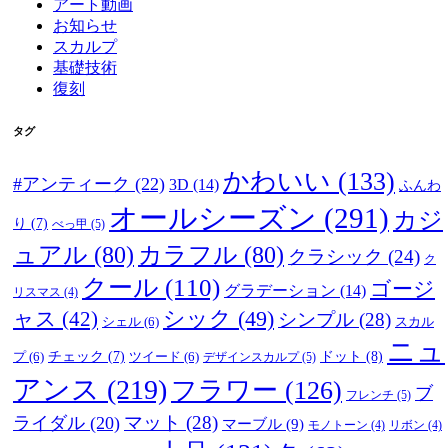
アート動画
お知らせ
スカルプ
基礎技術
復刻
タグ
かわいい
(133)
#アンティーク
(22)
3D
(14)
ふんわ
オールシーズン
(291)
カジ
り
(7)
べっ甲
(5)
ュアル
(80)
カラフル
(80)
クラシック
(24)
ク
クール
(110)
ゴージ
グラデーション
(14)
リスマス
(4)
ャス
(42)
シック
(49)
シンプル
(28)
シェル
(6)
スカル
ニュ
ドット
(8)
プ
(6)
チェック
(7)
ツイード
(6)
デザインスカルプ
(5)
アンス
(219)
フラワー
(126)
ブ
フレンチ
(5)
マット
(28)
ライダル
(20)
マーブル
(9)
モノトーン
(4)
リボン
(4)