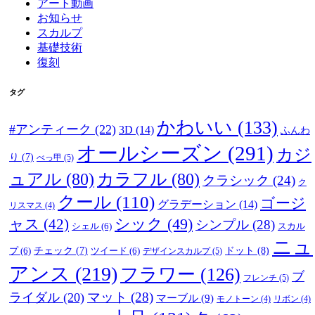
アート動画
お知らせ
スカルプ
基礎技術
復刻
タグ
かわいい
(133)
#アンティーク
(22)
3D
(14)
ふんわ
オールシーズン
(291)
カジ
り
(7)
べっ甲
(5)
ュアル
(80)
カラフル
(80)
クラシック
(24)
ク
クール
(110)
ゴージ
グラデーション
(14)
リスマス
(4)
ャス
(42)
シック
(49)
シンプル
(28)
シェル
(6)
スカル
ニュ
ドット
(8)
プ
(6)
チェック
(7)
ツイード
(6)
デザインスカルプ
(5)
アンス
(219)
フラワー
(126)
ブ
フレンチ
(5)
マット
(28)
ライダル
(20)
マーブル
(9)
モノトーン
(4)
リボン
(4)