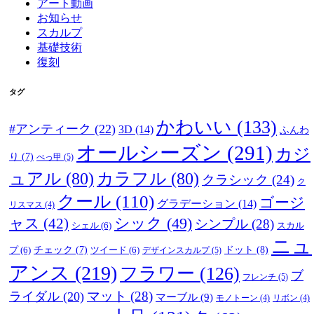
アート動画
お知らせ
スカルプ
基礎技術
復刻
タグ
かわいい
(133)
#アンティーク
(22)
3D
(14)
ふんわ
オールシーズン
(291)
カジ
り
(7)
べっ甲
(5)
ュアル
(80)
カラフル
(80)
クラシック
(24)
ク
クール
(110)
ゴージ
グラデーション
(14)
リスマス
(4)
ャス
(42)
シック
(49)
シンプル
(28)
シェル
(6)
スカル
ニュ
ドット
(8)
プ
(6)
チェック
(7)
ツイード
(6)
デザインスカルプ
(5)
アンス
(219)
フラワー
(126)
ブ
フレンチ
(5)
マット
(28)
ライダル
(20)
マーブル
(9)
モノトーン
(4)
リボン
(4)