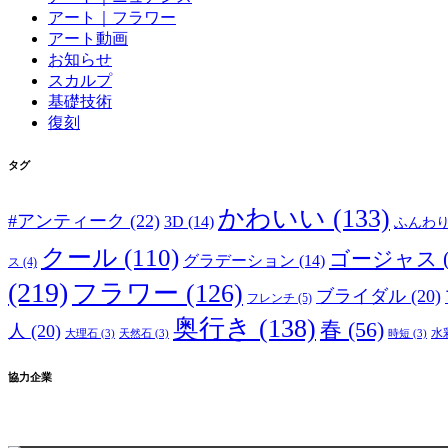
アート｜フラワー
アート動画
お知らせ
スカルプ
基礎技術
復刻
タグ
かわいい
(133)
#アンティーク
(22)
3D
(14)
ふんわ
クール
(110)
ゴージャス
グラデーション
(14)
ス
(4)
(219)
フラワー
(126)
ブライダル
(20)
フレンチ
(5)
奥行き
(138)
春
(56)
人
(20)
水
大理石
(3)
天然石
(3)
時短
(3)
協力企業