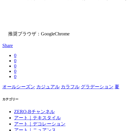
推奨ブラウザ：GoogleChrome
Share
0
0
0
0
0
オールシーズン
カジュアル
カラフル
グラデーション
夏
カテゴリー
ZERO-Bチャンネル
アート｜テキスタイル
アート｜デコレーション
アート｜ニュアンス