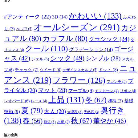
タグ
かわいい
(133)
#アンティーク
(22)
3D
(14)
ふんわ
オールシーズン
(291)
カジ
り
(7)
べっ甲
(5)
ュアル
(80)
カラフル
(80)
クラシック
(24)
ク
クール
(110)
ゴージ
グラデーション
(14)
リスマス
(4)
ャス
(42)
シック
(49)
シンプル
(28)
シェル
(6)
スカル
ニュ
ドット
(8)
プ
(6)
チェック
(7)
ツイード
(6)
デザインスカルプ
(5)
アンス
(219)
フラワー
(126)
ブ
フレンチ
(5)
マット
(28)
ライダル
(20)
マーブル
(9)
モノトーン
(4)
リボン
(4)
上品
(131)
冬
(62)
基礎
レオパード
(6)
和柄
(7)
レース
(4)
奥行き
夏
(79)
大人
(20)
技術
(9)
大理石
(3)
天然石
(3)
(138)
春
(56)
秋
(67)
華やか
(46)
水彩
(5)
時短
(3)
協力企業