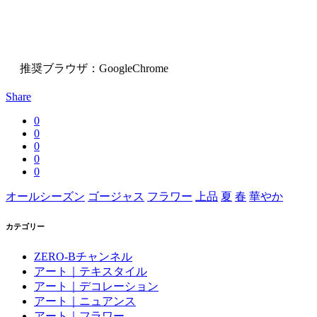
推奨ブラウザ：GoogleChrome
Share
0
0
0
0
0
オールシーズン
ゴージャス
フラワー
上品
夏
春
華やか
カテゴリー
ZERO-Bチャンネル
アート｜テキスタイル
アート｜デコレーション
アート｜ニュアンス
アート｜フラワー