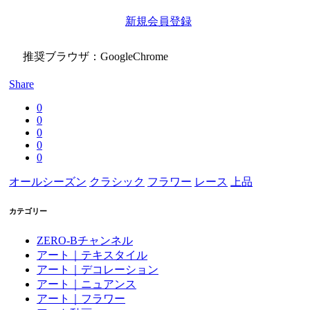
新規会員登録
推奨ブラウザ：GoogleChrome
Share
0
0
0
0
0
オールシーズン
クラシック
フラワー
レース
上品
カテゴリー
ZERO-Bチャンネル
アート｜テキスタイル
アート｜デコレーション
アート｜ニュアンス
アート｜フラワー