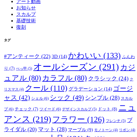
アート動画
お知らせ
スカルプ
基礎技術
復刻
タグ
かわいい
(133)
#アンティーク
(22)
3D
(14)
ふんわ
オールシーズン
(291)
カジ
り
(7)
べっ甲
(5)
ュアル
(80)
カラフル
(80)
クラシック
(24)
ク
クール
(110)
ゴージ
グラデーション
(14)
リスマス
(4)
ャス
(42)
シック
(49)
シンプル
(28)
シェル
(6)
スカル
ニュ
ドット
(8)
プ
(6)
チェック
(7)
ツイード
(6)
デザインスカルプ
(5)
アンス
(219)
フラワー
(126)
ブ
フレンチ
(5)
マット
(28)
ライダル
(20)
マーブル
(9)
モノトーン
(4)
リボン
(4)