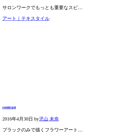
サロンワークでもっとも重要なスピ…
アート｜テキスタイル
contrast
2016年4月30日
by
児山 未奈
ブラックのみで描くフラワーアート…